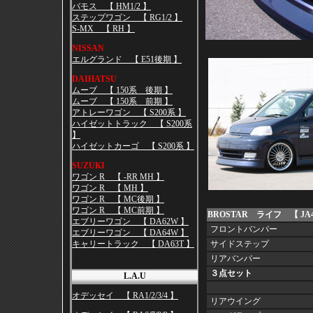
バモス 【 HM1/2 】
ステップワゴン 【 RG1/2 】
S-MX 【 RH 】
NISSAN
エルグランド 【 E51後期 】
DAIHATSU
ムーブ 【 150系 後期 】
ムーブ 【 150系 前期 】
アトレーワゴン 【 S200系 】
ハイゼットトラック 【 S200系
】
ハイゼットカーゴ 【 S200系 】
SUZUKI
ワゴン R 【 -RR MH 】
ワゴン R 【 MH 】
ワゴン R 【 MC後期 】
ワゴン R 【 MC前期 】
BROSTAR
ライフ 【 JA4
エブリーワゴン 【 DA62W 】
フロントバンパー
エブリーワゴン 【 DA64W 】
キャリートラック 【 DA63T 】
サイドステップ
リアバンパー
３点セット
L.A.U
オデッセイ 【 RA1/2/3/4 】
リアウイング