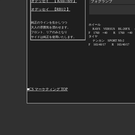
オデッセイ 【 RA6/7/8/9 】
フォグランプ
オデッセイ 【RB1/2 】
純正のラインを生かしつつ
ホイール
大人の雰囲気を漂わせます。
RAYS VERSUS BL-20F
フロント、リアのみとなり
F 1760 +40 R 1760 +40
タイヤ
サイドは純正を使用いたします。
ナンカン SPORT NS-2
F 165/40/17 R 165/40/17
■CS マーケティング TOP